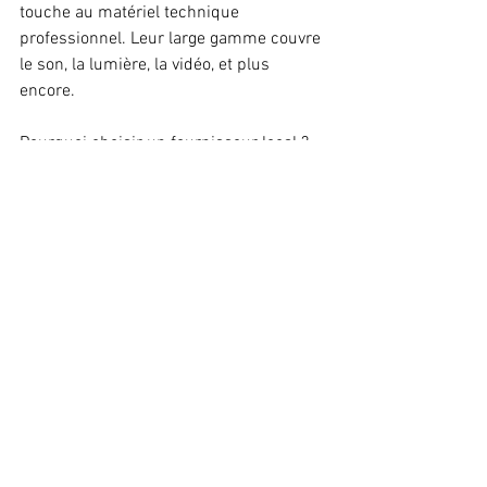
touche au matériel technique 
professionnel. Leur large gamme couvre 
le son, la lumière, la vidéo, et plus 
encore.
Pourquoi choisir un fournisseur local ?
Disponibilité immédiate
 : pas 
d’attente interminable pour la 
livraison.
Conseils personnalisés
 : des 
experts qui comprennent vos 
besoins.
Service après-vente réactif
 : 
maintenance, réparations, garanties.
Possibilité de voir et tester le 
matériel en magasin
.
En plus, vous soutenez l’économie 