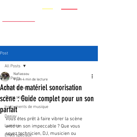
Promo
Nouveauté
Post
All Posts
Nafiassou
All Posts
9 juin
4 min de lecture
Achat de matériel sonorisation
Sonoristaion
scène : Guide complet pour un son
Home studio
Instruments de musique
parfait
Deejay
Vous êtes prêt à faire vibrer la scène 
Lumière
avec un son impeccable ? Que vous 
soyez technicien, DJ, musicien ou 
Effets speciaux