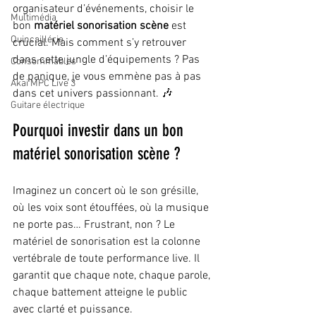
organisateur d’événements, choisir le 
Multimédia
bon 
matériel sonorisation scène
 est 
Quincaillérie
crucial. Mais comment s’y retrouver 
dans cette jungle d’équipements ? Pas 
Consommables
de panique, je vous emmène pas à pas 
Akai MPC Live 3
dans cet univers passionnant. 🎶
Guitare électrique
Pourquoi investir dans un bon 
matériel sonorisation scène ?
Imaginez un concert où le son grésille, 
où les voix sont étouffées, où la musique 
ne porte pas… Frustrant, non ? Le 
matériel de sonorisation est la colonne 
vertébrale de toute performance live. Il 
garantit que chaque note, chaque parole, 
chaque battement atteigne le public 
avec clarté et puissance.