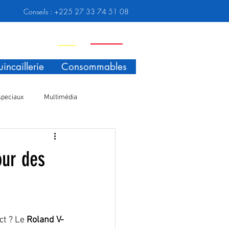
Conseils :
+225 27 33 74 51 08
Nouveauté
Promo
incaillerie
Consommables
speciaux
Multimédia
our des
t ? Le 
Roland V-