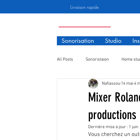
Livraison rapide
Sonorisation
Studio
In
All Posts
Sonoristaion
Home stu
Nafiassou
14 mai
4 m
Quincaillérie
Consommables
Mixer Rolan
productions
Dernière mise à jour :
1 juin
Vous cherchez un outi