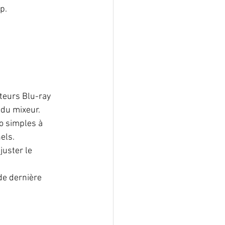
p.
teurs Blu-ray 
 du mixeur.
o simples à 
els.
uster le 
 de dernière 