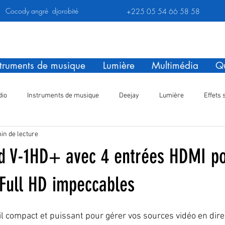
Cocody angré djorobité
+225 05 54 66 58 58
struments de musique
Lumière
Multimédia
Qu
dio
Instruments de musique
Deejay
Lumière
Effets 
in de lecture
Akai MPC Live 3
Guitare électrique
d V-1HD+ avec 4 entrées HDMI p
 Full HD impeccables
l compact et puissant pour gérer vos sources vidéo en direc