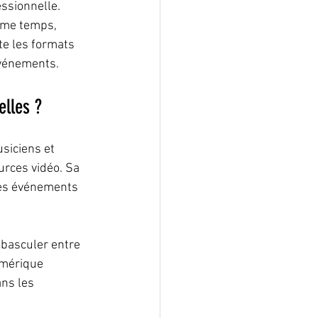
essionnelle. 
ême temps, 
e les formats 
événements.
elles ?
siciens et 
urces vidéo. Sa 
 les événements 
 basculer entre 
umérique 
ns les 