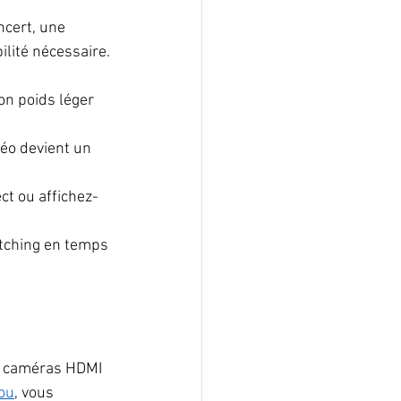
cert, une 
ilité nécessaire.
son poids léger 
déo devient un 
ct ou affichez-
itching en temps 
s caméras HDMI 
ou
, vous 