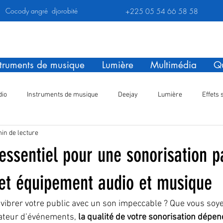
Cocody angré djorobité
+225 05 54 66 58 58
struments de musique
Lumière
Multimédia
Qu
dio
Instruments de musique
Deejay
Lumière
Effets 
in de lecture
Akai MPC Live 3
Guitare électrique
ssentiel pour une sonorisation pa
et équipement audio et musique
e vibrer votre public avec un son impeccable ? Que vous soye
ateur d’événements, 
la qualité de votre sonorisation dépen