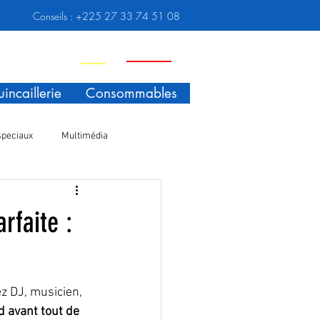
Conseils :
+225 27 33 74 51 08
Nouveauté
Promo
incaillerie
Consommables
speciaux
Multimédia
rfaite :
z DJ, musicien, 
d avant tout de 