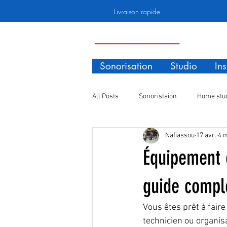
Livraison rapide
Sonorisation
Studio
In
All Posts
Sonoristaion
Home stu
Nafiassou
17 avr.
4 m
Quincaillérie
Consommables
Équipement e
guide compl
Vous êtes prêt à fair
technicien ou organis