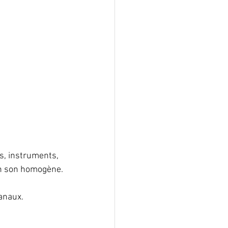
s, instruments, 
 un son homogène.
anaux.  