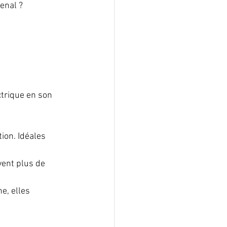
enal ?
ctrique en son 
tion. Idéales 
vent plus de 
e, elles 