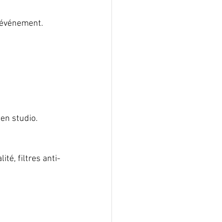
e événement.
en studio.  
té, filtres anti-