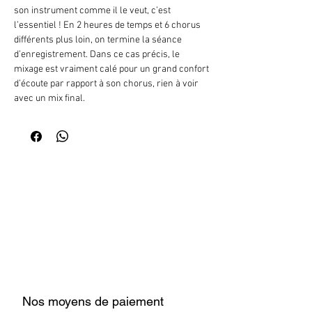
son instrument comme il le veut, c’est
l’essentiel ! En 2 heures de temps et 6 chorus
différents plus loin, on termine la séance
d’enregistrement. Dans ce cas précis, le
mixage est vraiment calé pour un grand confort
d’écoute par rapport à son chorus, rien à voir
avec un mix final.
Avant de partir, je lui demande si travailler avec
des Ear Monitors était mieux, différent ou moins
bien qu’un casque studio.... Sa réponse fut, «je
n’ai pas pensé à ça du tout, j’étais concentré sur
mon chorus». J’étais très content de cette
réponse, il n’a même pas fait attention au
matériel utilisé pour lui mettre le son
nécessaire pour son chorus. C’est vrai que le
son des IEM 3 est particulièrement équilibré et
neutre.
C’est un tour de force de PRODIPE. Il n’y a plus
Nos moyens de paiement
qu’à choisir le système de transmission adapté