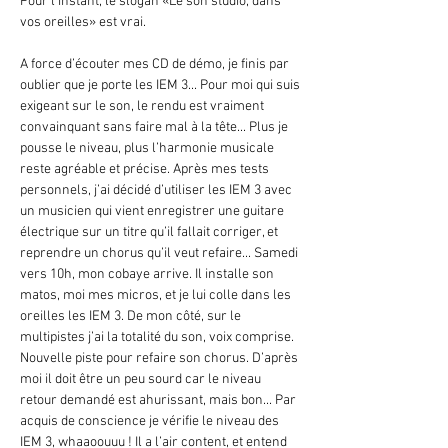
Pour l’instant, le slogan «Le son studio, dans
vos oreilles» est vrai.
A force d’écouter mes CD de démo, je finis par
oublier que je porte les IEM 3... Pour moi qui suis
exigeant sur le son, le rendu est vraiment
convainquant sans faire mal à la tête... Plus je
pousse le niveau, plus l’harmonie musicale
reste agréable et précise. Après mes tests
personnels, j’ai décidé d’utiliser les IEM 3 avec
un musicien qui vient enregistrer une guitare
électrique sur un titre qu’il fallait corriger, et
reprendre un chorus qu’il veut refaire... Samedi
vers 10h, mon cobaye arrive. Il installe son
matos, moi mes micros, et je lui colle dans les
oreilles les IEM 3. De mon côté, sur le
multipistes j’ai la totalité du son, voix comprise.
Nouvelle piste pour refaire son chorus. D’après
moi il doit être un peu sourd car le niveau
retour demandé est ahurissant, mais bon... Par
acquis de conscience je vérifie le niveau des
IEM 3, whaaoouuu ! Il a l’air content, et entend