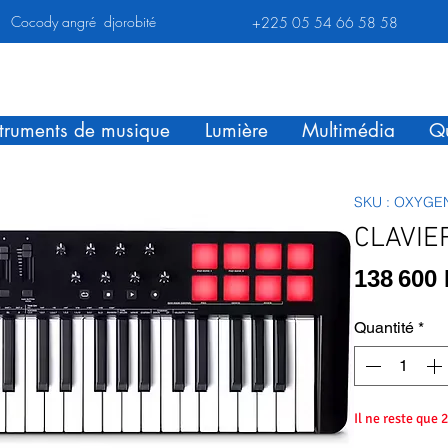
Cocody angré djorobité
+225 05 54 66 58 58
struments de musique
Lumière
Multimédia
Qu
SKU : OXYGE
CLAVIE
138 600
Quantité
*
Il ne reste que 