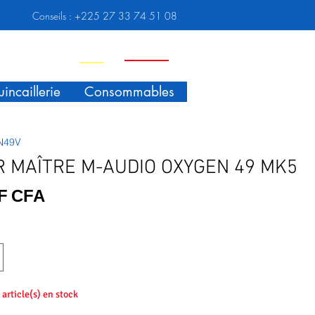
Conseils :
+225 27 33 74 51 08
Nouveauté
Promo
incaillerie
Consommables
N49V
R MAÎTRE M-AUDIO OXYGEN 49 MK5
Prix
 F CFA
2 article(s) en stock