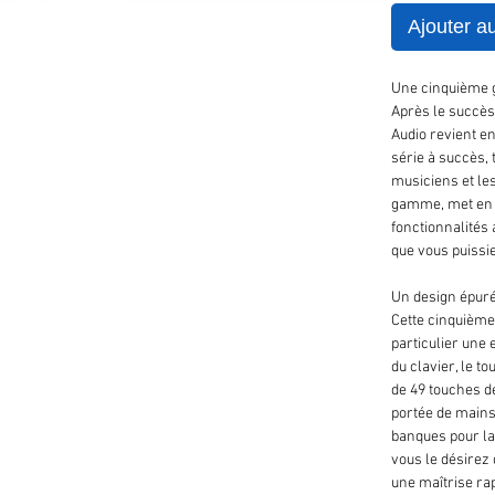
Ajouter a
Une cinquième 
Après le succès
Audio revient e
série à succès, 
musiciens et le
gamme, met en e
fonctionnalités
que vous puissie
Un design épur
Cette cinquième
particulier une
du clavier, le t
de 49 touches de
portée de mains 
banques pour la
vous le désirez 
une maîtrise ra