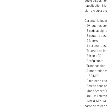
votre dispositio
l'application M
piano n'aura plu
Caractéristiques
- 49 touches sen
- 8 pads assign
- 8 boutons ass
- 9 faders
- 1 curseur ass
- Touches de fo
- Ecran LCD
- Arpégiateur
- Transposition
- Alimentation 
- USB MIDI
- Pitch bend et 
- Entrée pour p
- Mode Smart Ch
- Inclus: Ableto
(Hybrid, Mini Gr
carte de téléch