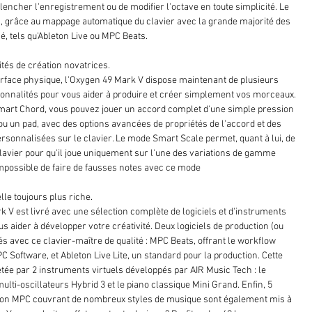
lencher l'enregistrement ou de modifier l'octave en toute simplicité. Le
s, grâce au mappage automatique du clavier avec la grande majorité des
 tels qu'Ableton Live ou MPC Beats.
ités de création novatrices.
terface physique, l'Oxygen 49 Mark V dispose maintenant de plusieurs
ionnalités pour vous aider à produire et créer simplement vos morceaux.
art Chord, vous pouvez jouer un accord complet d'une simple pression
ou un pad, avec des options avancées de propriétés de l'accord et des
rsonnalisées sur le clavier. Le mode Smart Scale permet, quant à lui, de
lavier pour qu'il joue uniquement sur l'une des variations de gamme
impossible de faire de fausses notes avec ce mode
elle toujours plus riche.
k V est livré avec une sélection complète de logiciels et d'instruments
us aider à développer votre créativité. Deux logiciels de production (ou
s avec ce clavier-maître de qualité : MPC Beats, offrant le workflow
C Software, et Ableton Live Lite, un standard pour la production. Cette
étée par 2 instruments virtuels développés par AIR Music Tech : le
ulti-oscillateurs Hybrid 3 et le piano classique Mini Grand. Enfin, 5
ion MPC couvrant de nombreux styles de musique sont également mis à