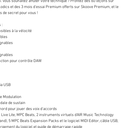
n. Vous souhaitez affuter votre technique ? Profitez des 60 leçons sur
elodics et des 3 mois d'essai Premium offerts sur Skoove Premium, et le
s de secret pour vous !
 :
sibles à la vélocité
ables
ignables
ignables
nction pour contrôle DAW
via USB
de Modulation
édale de sustain
ord pour jouer des voix d'accords
n Live Lite, MPC Beats, 2 instruments virtuels d'AIR Music Technology
and), 5 MPC Beats Expansion Packs et le logiciel MIDI Editor, câble USB,
argement du logiciel et guide de démarrage rapide