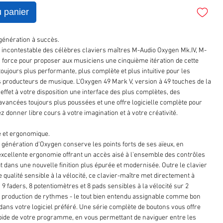
u panier
génération à succès.
 incontestable des célèbres claviers maîtres M-Audio Oxygen Mk.IV, M-
n force pour proposer aux musiciens une cinquième itération de cette
toujours plus performante, plus complète et plus intuitive pour les
s producteurs de musique. L'Oxygen 49 Mark V, version à 49 touches de la
ffet à votre disposition une interface des plus complètes, des
 avancées toujours plus poussées et une offre logicielle complète pour
z donner libre cours à votre imagination et à votre créativité.
é et ergonomique.
 génération d'Oxygen conserve les points forts de ses aïeux, en
 excellente ergonomie offrant un accès aisé à l'ensemble des contrôles
out dans une nouvelle finition plus épurée et modernisée. Outre le clavier
 qualité sensible à la vélocité, ce clavier-maître met directement à
9 faders, 8 potentiomètres et 8 pads sensibles à la vélocité sur 2
 production de rythmes - le tout bien entendu assignable comme bon
dans votre logiciel préféré. Une série complète de boutons vous offre
pide de votre programme, en vous permettant de naviguer entre les