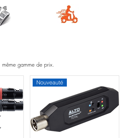
e
Livraison
aire
rapide
 la même gamme de prix.
Nouveauté