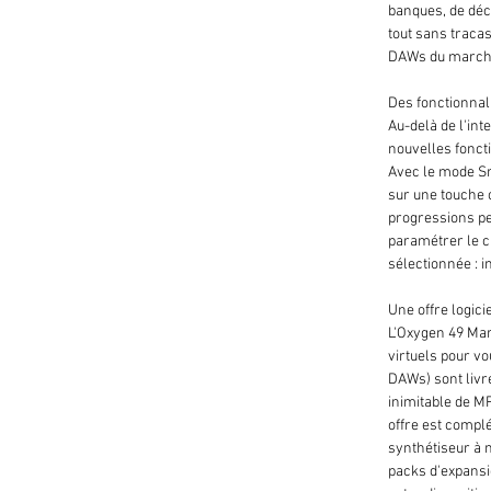
banques, de déc
tout sans traca
DAWs du marché,
Des fonctionnal
Au-delà de l'in
nouvelles fonct
Avec le mode Sm
sur une touche 
progressions pe
paramétrer le c
sélectionnée : 
Une offre logici
L'Oxygen 49 Mar
virtuels pour vo
DAWs) sont livré
inimitable de MP
offre est compl
synthétiseur à m
packs d'expans