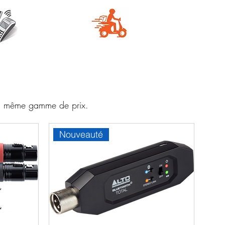
e
Livraison
aire
rapide
 la même gamme de prix.
Nouveauté