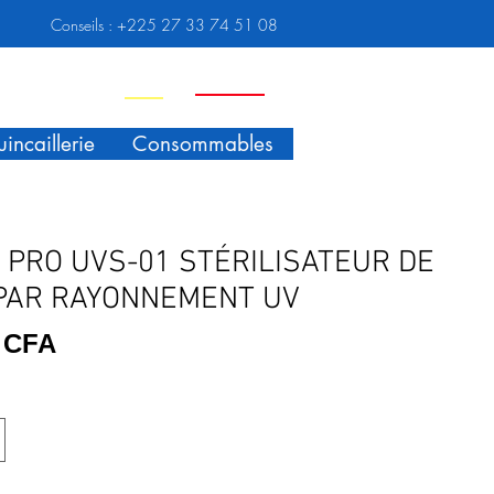
Conseils :
+225 27 33 74 51 08
Nouveauté
Promo
incaillerie
Consommables
 PRO UVS-01 STÉRILISATEUR DE
PAR RAYONNEMENT UV
Prix
F CFA