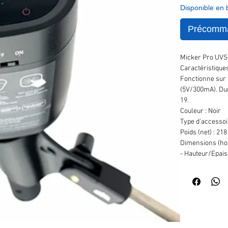
Disponible en
Précomm
Micker Pro UVS-
Caractéristiques
Fonctionne sur 
(5V/300mA). Duré
19.
Couleur : Noir
Type d'accessoir
Poids (net) : 218
Dimensions (hor
- Hauteur/Epais