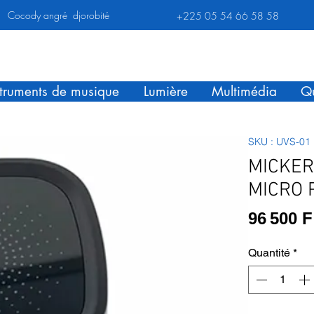
Cocody angré djorobité
+225 05 54 66 58 58
struments de musique
Lumière
Multimédia
Qu
SKU : UVS-01
MICKER
MICRO 
96 500 
Quantité
*