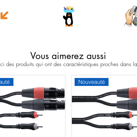
e money
Wave
Cart
Banc
Vous aimerez aussi
i des produits qui ont des caractéristiques proches dans
auté
Nouveauté