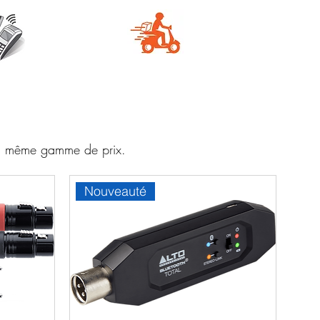
e
Livraison
aire
rapide
 la même gamme de prix.
Nouveauté