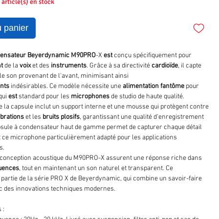
2 article(s) en stock
u panier
ensateur
Beyerdynamic
M90PRO
-X
est
conçu spécifiquement pour
t
de la
voix
et des
instruments
. Grâce à sa directivité
cardioïde
, il capte
le son provenant de l'avant, minimisant ainsi
nts
indésirables. Ce modèle nécessite une
alimentation
fantôme
pour
qui
est
standard pour les
microphones
de studio de haute qualité.
e la capsule inclut un support interne et une mousse qui protègent contre
ibrations
et les
bruits plosifs
, garantissant une qualité d'enregistrement
psule à condensateur haut de gamme permet de capturer chaque détail
 ce microphone particulièrement adapté pour les applications
s.
a conception acoustique du M90PRO-X assurent une réponse riche dans
uences
, tout en maintenant un son naturel et transparent. Ce
 partie de la série PRO X de Beyerdynamic, qui combine un savoir-faire
ec des innovations techniques modernes.
 :