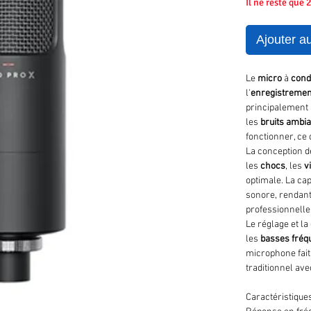
Il ne reste que 
Ajouter a
Le
micro
à
cond
l'
enregistremen
principalement 
les
bruits
ambia
fonctionner, ce 
La conception d
les
chocs
, les
v
optimale. La ca
sonore, rendant
professionnelle
Le réglage et l
les
basses fréq
microphone fait
traditionnel av
Caractéristiques