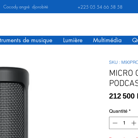
Cocody angré djorobité
+225 05 54 66 58 58
struments de musique
Lumière
Multimédia
Qu
SKU : M90PR
MICRO 
PODCAS
212 500
Quantité
*