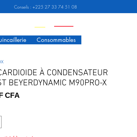
Conseils :
+225 27 33 74 51 08
Nouveauté
Promo
incaillerie
Consommables
OX
CARDIOIDE À CONDENSATEUR
T BEYERDYNAMIC M90PRO-X
Prix
 F CFA