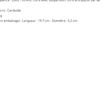
ence : 20Hz - 20 kHz. Livré avec suspension, filtre anti-pop et sac de
icro : Cardioïde
 g
s emballage) : Longueur : 19,7 cm - Diamètre : 5,2 cm