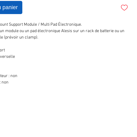
u panier
unt Support Module / Multi Pad Électronique.
 un module ou un pad électronique Alesis sur un rack de batterie ou un
e (prévoir un clamp).
ort
iverselle
teur : non
: non