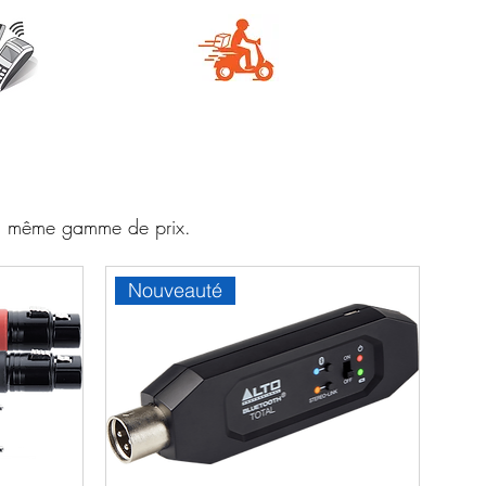
e
Livraison
aire
rapide
 la même gamme de prix.
Nouveauté