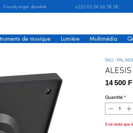
Cocody angré djorobité
+225 05 54 66 58 58
struments de musique
Lumière
Multimédia
Qu
SKU : PAL 
ALESIS
14 500 
Quantité
*
Il ne reste que 