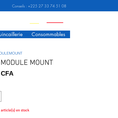
Conseils :
+225 27 33 74 51 08
Nouveauté
Promo
incaillerie
Consommables
MODULEMOUNT
 MODULE MOUNT
Prix
F CFA
4 article(s) en stock