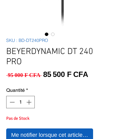
SKU : BD-DT240PRO
BEYERDYNAMIC DT 240
PRO
Prix original
Prix promotio
85 500 F CFA
 95 000 F CFA 
Quantité
*
Pas de Stock
Me notifier lorsque cet article est disponible