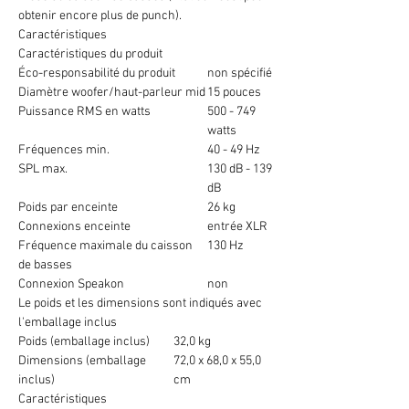
obtenir encore plus de punch).
Caractéristiques
Caractéristiques du produit
Éco-responsabilité du produit
non spécifié
Diamètre woofer/haut-parleur mid
15 pouces
Puissance RMS en watts
500 - 749
watts
Fréquences min.
40 - 49 Hz
SPL max.
130 dB - 139
dB
Poids par enceinte
26 kg
Connexions enceinte
entrée XLR
Fréquence maximale du caisson
130 Hz
de basses
Connexion Speakon
non
Le poids et les dimensions sont indiqués avec
l'emballage inclus
Poids (emballage inclus)
32,0 kg
Dimensions (emballage
72,0 x 68,0 x 55,0
inclus)
cm
Caractéristiques