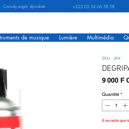
Cocody angré djorobité
+225 05 54 66 58 58
struments de musique
Lumière
Multimédia
Qu
SKU : JKX
DEGRIP
9 000 F
Quantité
*
Il ne reste que 