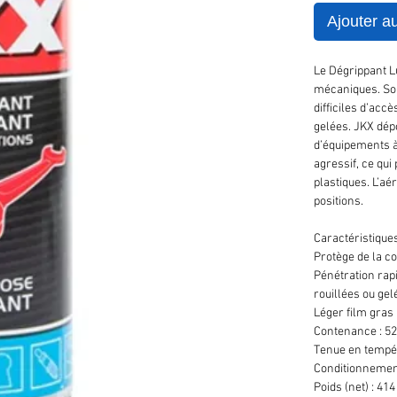
Ajouter a
Le Dégrippant Lu
mécaniques. Son
difficiles d’acc
gelées. JKX dép
d’équipements à 
agressif, ce qui
plastiques. L’aé
positions.
Caractéristiques
Protège de la c
Pénétration rapi
rouillées ou gelé
Léger film gras
Contenance : 5
Tenue en tempér
Conditionnemen
Poids (net) : 414