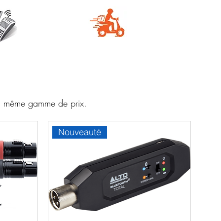
e
Livraison
aire
rapide
 la même gamme de prix.
Nouveauté