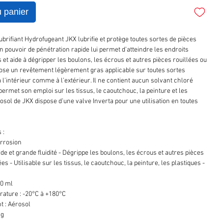
u panier
brifiant Hydrofugeant JKX lubrifie et protège toutes sortes de pièces
 pouvoir de pénétration rapide lui permet d’atteindre les endroits
ès et aide à dégripper les boulons, les écrous et autres pièces rouillées ou
ose un revêtement légèrement gras applicable sur toutes sortes
l’intérieur comme à l’extérieur. Il ne contient aucun solvant chloré
 permet son emploi sur les tissus, le caoutchouc, la peinture et les
rosol de JKX dispose d’une valve Inverta pour une utilisation en toutes
 :
orrosion
de et grande fluidité - Dégrippe les boulons, les écrous et autres pièces
es - Utilisable sur les tissus, le caoutchouc, la peinture, les plastiques -
20 ml
ature : -20°C à +180°C
t : Aérosol
 g