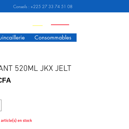
Conseils :
+225 27 33 74 51 08
Nouveauté
Promo
incaillerie
Consommables
ANT 520ML JKX JELT
Prix
 CFA
4 article(s) en stock