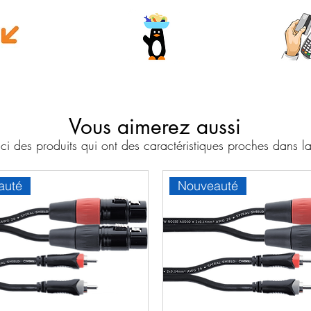
e money
Wave
Cart
Banc
Vous aimerez aussi
i des produits qui ont des caractéristiques proches dans
auté
Nouveauté