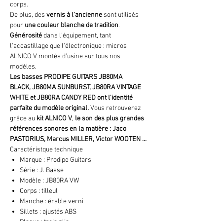
corps.
De plus, des
verni
s à l'ancienne
sont utilisés
pour
une couleur blanche
de tradition
.
Générosit
é
dans l'équipement, tant
l'accastillage que l'électronique : micros
ALNICO V montés d'usine sur tous nos
modèles.
Les
basses
PRODIPE GUITARS
JB80MA
BLACK
,
JB80MA SUNBURST, JB80RA VINTAGE
WHITE et JB80RA CANDY RED
ont l'identité
parfaite du modèle original.
Vous retrouverez
grâce au
kit
ALNICO
V
,
le
son
des plus grandes
références sonores en la matière : Jaco
PASTORIUS, Marcus MILLER, Victor WOOTEN
...
Caractéristque technique
Marque : Prodipe Guitars
Série : J. Basse
Modèle : JB80RA VW
Corps : tilleul
Manche : érable verni
Sillets : ajustés ABS