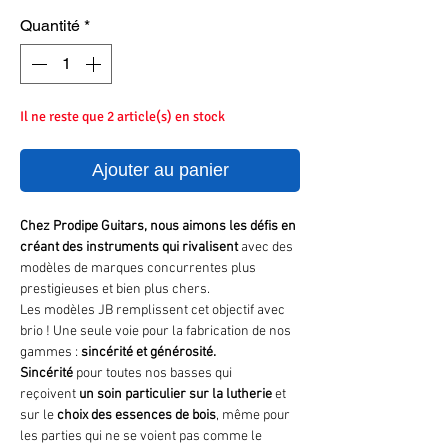
Quantité
*
Il ne reste que 2 article(s) en stock
Ajouter au panier
Che
z
Prodipe Guitars
, nous aimons les défis en
créant des instrument
s qui rivalisent
avec des
modèles de marques concurrentes plus
prestigieuses et bien plus chers.
Les modèles JB remplissent cet objectif avec
brio ! Une seule voie pour la fabrication de nos
gammes :
sincéri
t
é et générosité.
Sincérité
pour toutes nos basses qui
reçoivent
un
soin
particulier
sur la
lutheri
e
et
sur le
choi
x des essences de bois
, même pour
les parties qui ne se voient pas comme le