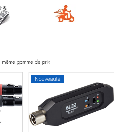
e
Livraison
aire
rapide
 la même gamme de prix.
Nouveauté