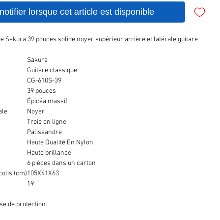
otifier lorsque cet article est disponible
e Sakura 39 pouces solide noyer supérieur arrière et latérale guitare
e
Sakura
Guitare classique
CG-610S-39
39 pouces
Épicéa massif
ale
Noyer
Trois en ligne
Palissandre
Haute Qualité En Nylon
Haute brillance
6 pièces dans un carton
olis (cm)
105X41X63
19
se de protection.