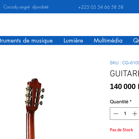
Cocody angré djorobité
+225 05 54 66 58 58
struments de musique
Lumière
Multimédia
Qu
SKU : CG-610
GUITAR
140 000
Quantité
*
Pas de Stock