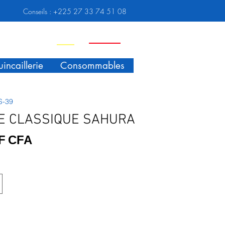
Conseils :
+225 27 33 74 51 08
Nouveauté
Promo
incaillerie
Consommables
S-39
E CLASSIQUE SAHURA
Prix
 F CFA