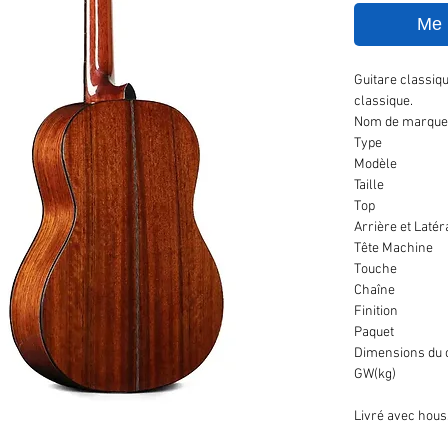
Me n
Guitare classiqu
classique.
Nom de marqu
Type
Modèle
Taille
Top
Arrière et Latér
Tête Machine
Touche
Chaîne
Finition
Paquet
Dimensions du c
GW(kg)
Livré avec hous