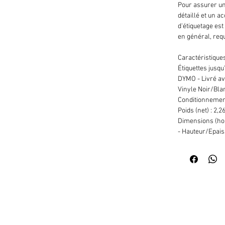
Pour assurer une
détaillé et un 
d'étiquetage est
en général, requ
Caractéristiques
Étiquettes jusq
DYMO - Livré av
Vinyle Noir/Bl
Conditionnemen
Poids (net) : 2,2
Dimensions (hor
- Hauteur/Epais