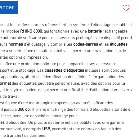
ander
te
est les professionnels nécessitant un système d'étiquetage portable et
ut le modèle
RHINO
6000
, qui fonctionne avec une
batterie
rechargeable,
e autonomie suffisante pour des sessions prolongées. Le dispositif prend
ieurs
normes
d'étiquetage, y compris les
codes-barres
et les
étiquettes
âce à son interface utilisateur intuitive, il permet une navigation rapide
entes options d'impression.
de offre une protection optimale pour l'appareil et ses accessoires,
ansport et le stockage. Les
cassettes d'étiquettes
incluses sont conçues
 applications, allant de l'identification des câbles à l'organisation des
format
des étiquettes peut être personnalisé, avec des options pour la
r, et le style de police, ce qui permet une flexibilité d'utilisation dans divers
de travail.
st équipé d'une technologie d'impression avancée, offrant des
nt jusqu'à
300 dpi
. Il prend en charge des formats d'étiquettes allant de
6
 large, avec une capacité de stockage pour
les
d'étiquettes. De plus, le système est compatible avec une gamme
connectivité, y compris
USB
, permettant une connexion facile à des
r le transfert de données.