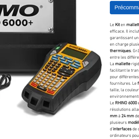
Précomm
Le
Kit
en
mallet
efficace. Il incl
garantissant un
en charge plus
thermiques
. Gr
entre les différ
La
mallette
rigi
facilitant le tr
pour différentes
fournitures. Le
taille, la couleu
environnements 
Le
RHINO 6000
e
résolutions alla
mm
à
24 mm
de
plusieurs
modè
d'
interfaces
de 
ordinateurs pou