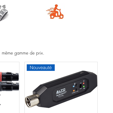
e
Livraison
aire
rapide
 la même gamme de prix.
Nouveauté