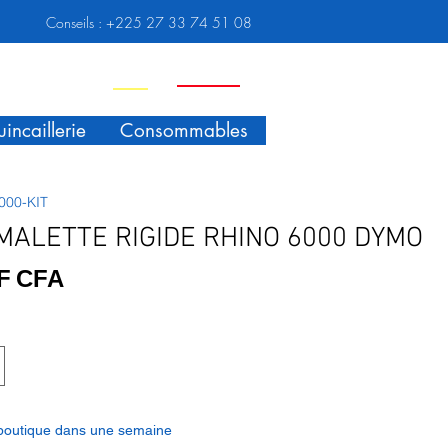
Conseils :
+225 27 33 74 51 08
Nouveauté
Promo
incaillerie
Consommables
000-KIT
 MALETTE RIGIDE RHINO 6000 DYMO
Prix
 F CFA
 boutique dans une semaine