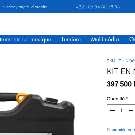
Cocody angré djorobité
+225 05 54 66 58 58
struments de musique
Lumière
Multimédia
Qu
SKU : RHINO6
KIT EN
397 500
Quantité
*
Disponible en