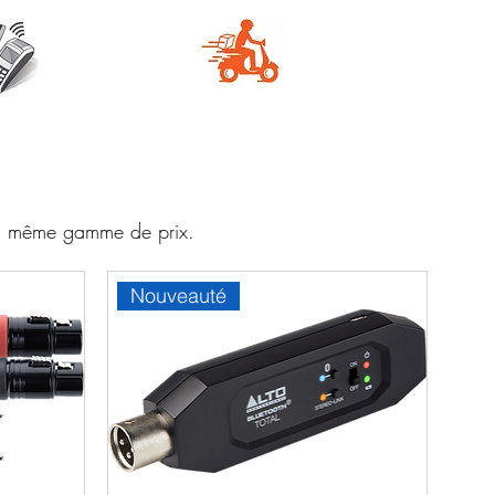
e
Livraison
aire
rapide
 la même gamme de prix.
Nouveauté