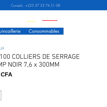
Conseils :
+225 27 33 74 51 08
Nouveauté
Promo
incaillerie
Consommables
0LH
 100 COLLIERS DE SERRAGE
MP NOIR 7,6 x 300MM
Prix
F CFA