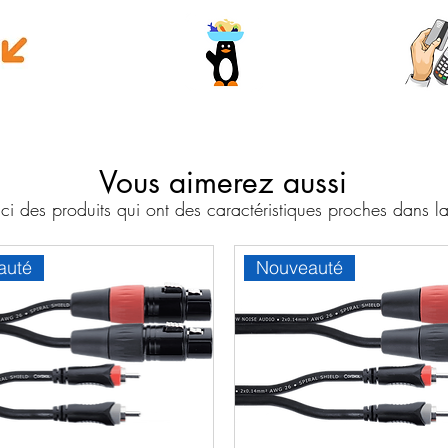
e money
Wave
Cart
Banc
Vous aimerez aussi
i des produits qui ont des caractéristiques proches dans
auté
Nouveauté