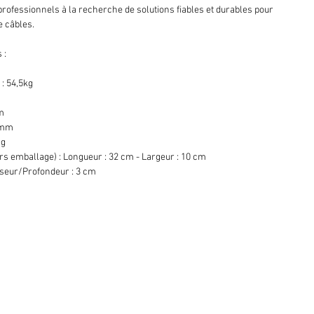
 professionnels à la recherche de solutions fiables et durables pour
e câbles.
 :
: 54,5kg
mm
 mm
 g
s emballage) : Longueur : 32 cm - Largeur : 10 cm
sseur/Profondeur : 3 cm