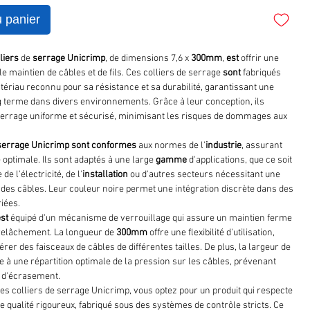
u panier
liers
de
serrage
Unicrimp
, de dimensions 7,6 x
300mm
,
est
offrir une
 le maintien de câbles et de fils. Ces colliers de serrage
sont
fabriqués
tériau reconnu pour sa résistance et sa durabilité, garantissant une
ong terme dans divers environnements. Grâce à leur conception, ils
errage uniforme et sécurisé, minimisant les risques de dommages aux
serrage
Unicrimp
sont
conformes
aux normes de l'
industrie
, assurant
é optimale. Ils sont adaptés à une large
gamme
d'applications, que ce soit
e l'électricité, de l'
installation
ou d'autres secteurs nécessitant une
e des câbles. Leur couleur noire permet une intégration discrète dans des
riées.
est
équipé d'un mécanisme de verrouillage qui assure un maintien ferme
relâchement. La longueur de
300mm
offre une flexibilité d'utilisation,
rer des faisceaux de câbles de différentes tailles. De plus, la largeur de
 à une répartition optimale de la pression sur les câbles, prévenant
 d'écrasement.
les colliers de serrage Unicrimp, vous optez pour un produit qui respecte
e qualité rigoureux, fabriqué sous des systèmes de contrôle stricts. Ce