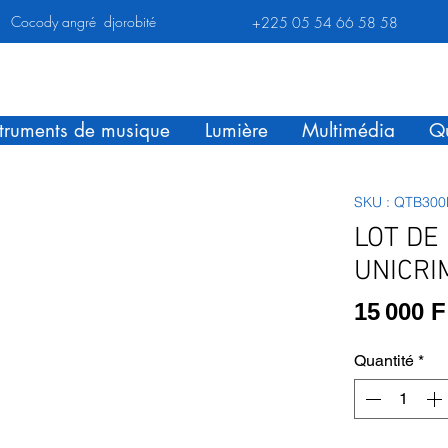
Cocody angré djorobité
+225 05 54 66 58 58
struments de musique
Lumière
Multimédia
Qu
SKU : QTB30
LOT DE
UNICRI
15 000 
Quantité
*