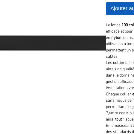
Ajouter a
Le
lot
de
100
col
efficace et pour
en
nylon
, un ma
utilisation à l
permettent un s
câbles.
Les
colliers
de
ainsi une qualit
dans le domaine d
gestion efficac
installations va
Chaque collier
sans risque de 
permettant de gé
7,6mm contribue
ainsi
tout
risque
En choisissant 
des standards d