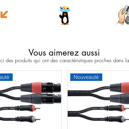
e money
Wave
Cart
Banc
Vous aimerez aussi
i des produits qui ont des caractéristiques proches dans
auté
Nouveauté