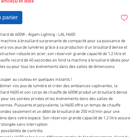
1 article(s) en stock
u panier
llard de 600W - Algam Lighting - LAL H600
 machine à brouillard surprenante de compacité pour sa puissance de
era vos jeux de lumières grâce à sa production d'un brouillard dense et
struction robuste en acier, son réservoir grande capacité de 1,2 litre et
auffe record de 40 secondes en fond la machine à brouillard idéale pour
vées ou pour tous les événements dans des salles de dimensions
 couper au couteau en quelques instants !
ublimer vos jeux de lumière et créer des ambiances captivantes, la
llard H600 et son corps de chauffe de 600W produit un brouillard dense
al pour les soirées privées et les événements dans des salles de
nnes. Puissante et polyvalente, la H600 offre un temps de chauffe
condes seulement et un débit de brouillard de 250 m3/min pour une
ène dans votre espace. Son réservoir grande capacité de 1,2 litre assure
prolongée sans interruption.
ossibilités de contrôle.