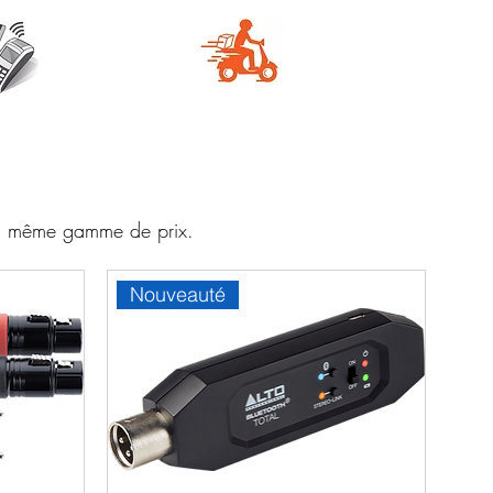
e
Livraison
aire
rapide
 la même gamme de prix.
Nouveauté