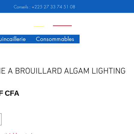
Conseils :
+225 27 33 74 51 08
Nouveauté
Promo
incaillerie
Consommables
E A BROUILLARD ALGAM LIGHTING
Prix
 F CFA