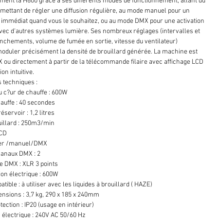
ement la H600 grâce à ses différents modes de fonctionnement, allant du
ettant de régler une diffusion régulière, au mode manuel pour un
immédiat quand vous le souhaitez, ou au mode DMX pour une activation
ec d'autres systèmes lumière. Ses nombreux réglages (intervalles et
nchements, volume de fumée en sortie, vitesse du ventilateur)
oduler précisément la densité de brouillard générée. La machine est
X ou directement à partir de la télécommande filaire avec affichage LCD
ion intuitive.
s techniques :
 c?ur de chauffe : 600W
auffe : 40 secondes
éservoir : 1,2 litres
uillard : 250m3/min
LCD
mer /manuel/DMX
anaux DMX : 2
e DMX : XLR 3 points
n électrique : 600W
tible : à utiliser avec les liquides à brouillard ( HAZE)
ensions : 3,7 kg, 290 x 185 x 240mm
tection : IP20 (usage en intérieur)
 électrique : 240V AC 50/60 Hz