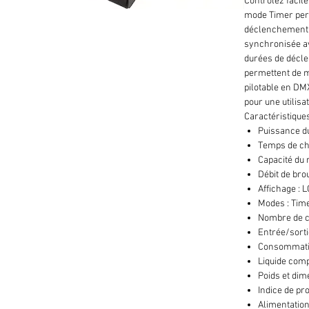
Contrôlez facil
mode Timer perm
déclenchement 
synchronisée av
durées de décle
permettent de m
pilotable en DM
pour une utilisat
Caractéristique
Puissance du
Temps de ch
Capacité du r
Débit de bro
Affichage : 
Modes : Ti
Nombre de c
Entrée/sorti
Consommatio
Liquide compa
Poids et dim
Indice de pro
Alimentation