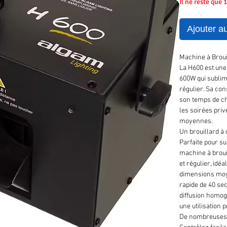
Il ne reste que 
Ajouter a
Machine à Broui
La H600 est une
600W qui sublim
régulier. Sa con
son temps de ch
les soirées pri
moyennes.
Un brouillard à
Parfaite pour s
machine à broui
et régulier, idé
dimensions moye
rapide de 40 se
diffusion homog
une utilisation 
De nombreuses p