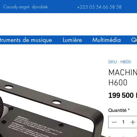
Cocody angré djorobité
+225 05 54 66 58 58
struments de musique
Lumière
Multimédia
Qu
SKU : H600
MACHIN
H600
199 500
Quantité
*