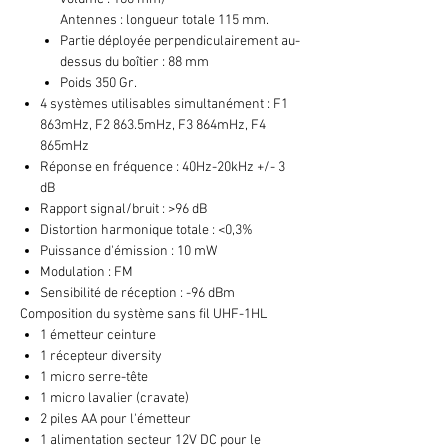
Antennes : longueur totale 115 mm.
Partie déployée perpendiculairement au-
dessus du boîtier : 88 mm
Poids 350 Gr.
4 systèmes utilisables simultanément : F1
863mHz, F2 863.5mHz, F3 864mHz, F4
865mHz
Réponse en fréquence : 40Hz-20kHz +/- 3
dB
Rapport signal/bruit : >96 dB
Distortion harmonique totale : <0,3%
Puissance d'émission : 10 mW
Modulation : FM
Sensibilité de réception : -96 dBm
Composition du système sans fil UHF-1HL
1 émetteur ceinture
1 récepteur diversity
1 micro serre-tête
1 micro lavalier (cravate)
2 piles AA pour l'émetteur
1 alimentation secteur 12V DC pour le