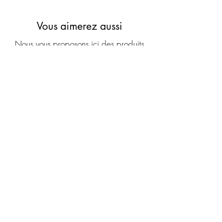
Vous aimerez aussi
Nous vous proposons ici des produits
qui ont des caractéristiques proches
dans la même gamme de prix.
Nouveauté