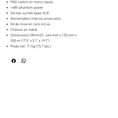
PAD switch on mono inputs
+48V phantom power
Sorties symétriques XLR
Alimentation interne universelle
Kit de mise en rack inclus
Châssis en métal
Dimensions (W×H×D) : 444 mm x 130 mm x
500 m (17.5" x 5.1" x 19.7")
Poids net : 7.1kg (15.7 lbs.)