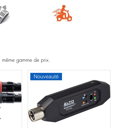
e
Livraison
aire
rapide
 la même gamme de prix.
Nouveauté