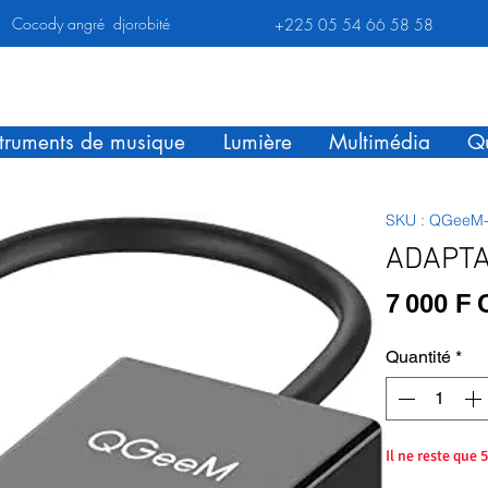
Cocody angré djorobité
+225 05 54 66 58 58
struments de musique
Lumière
Multimédia
Qu
SKU : QGeeM
ADAPTA
7 000 F
Quantité
*
Il ne reste que 