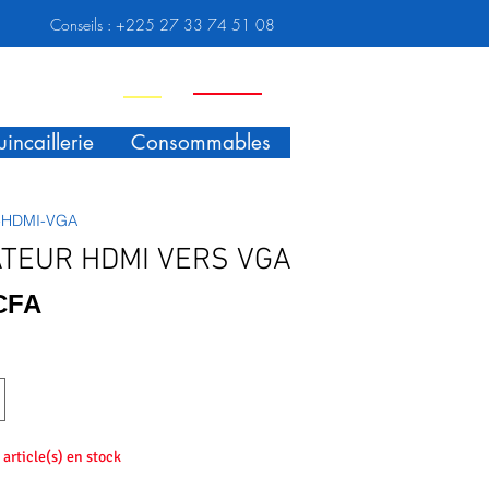
Conseils :
+225 27 33 74 51 08
Nouveauté
Promo
incaillerie
Consommables
-HDMI-VGA
TEUR HDMI VERS VGA
Prix
 CFA
5 article(s) en stock