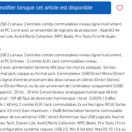
otifier lorsque cet article est disponible
 USB 2 canaux, 2 entrées combo commutables niveau ligne/instrument,
et PC. Livré avec un ensemble de logiciels de production : Xpand!2 Air
en Lite, Avid Effects Collection, MPC Beats, Pro Tools First M-Audio
s
 USB 2 canaux, 2 entrées combo commutables niveau ligne/instrument,
 et PC Entrées : 2 combo XLR/Jack commutables niveau
t avec alimentation fantome 48V pour les micros statiques. Sorties :
ormat jack, casque au format jack. Commutateur USB/Direct Mono/Direct
u signal d’entrée provenant des deux canaux en stéréo (Direct Stereo),
(Direct Mono), ou du son provenant de l’ordinateur uniquement (USB).
quence : 20 Hz - 20 kHz Convertisseur analogique/numérique 48 kHz
ruit : 109 dB Taux de distorsion harmonique + bruit : 0,003% ( 0 dBu)
its / 48 kHz 2 combo XLR/Jack commutables 2x sorties ligne (RCA) Sortie
(jack 3,5 mm) Gain maximum: + 54dB Alimentation fantome commutable
teur de surveillance USB / direct Aliment par bus USB Logiciels fournis
sic Tech, Eleven Lite, Avid Effects Collection, MPC Beats, Pro Tools | First
configuration système requise: USB 2.0, Win 8 (64 bits), MacOS 10.13.6 ou