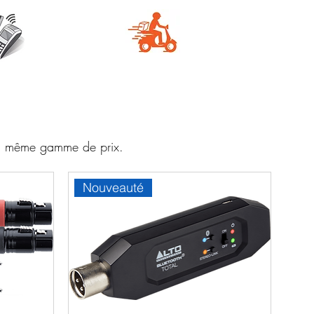
e
Livraison
aire
rapide
 la même gamme de prix.
Nouveauté