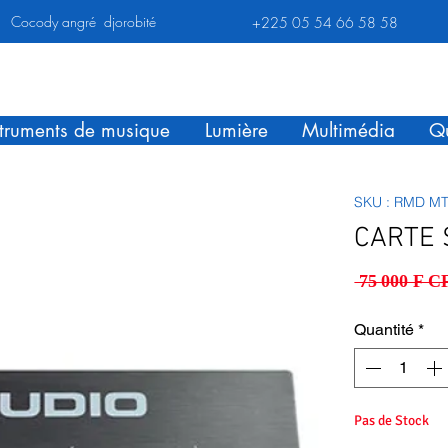
Cocody angré djorobité
+225 05 54 66 58 58
struments de musique
Lumière
Multimédia
Qu
SKU : RMD M
CARTE 
 75 000 F C
Quantité
*
Pas de Stock