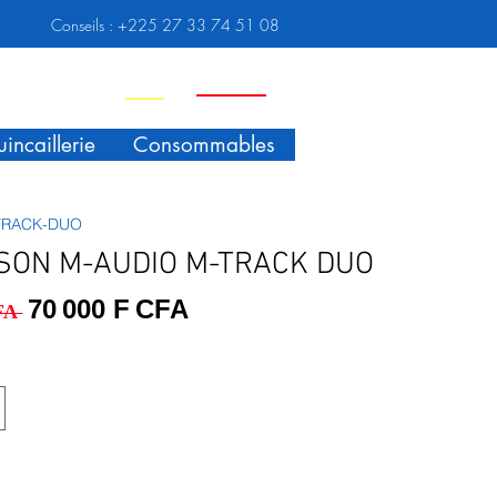
Conseils :
+225 27 33 74 51 08
Nouveauté
Promo
incaillerie
Consommables
TRACK-DUO
SON M-AUDIO M-TRACK DUO
Prix original
Prix promotionnel
70 000 F CFA
FA 