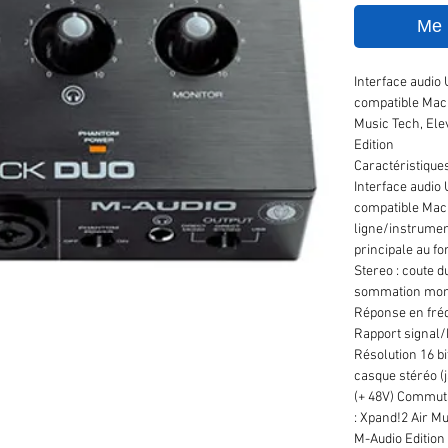
Me n
Interface audio
compatible Mac 
Music Tech, Elev
Edition
Caractéristique
Interface audio
compatible Mac
ligne/instrumen
principale au f
Stereo : coute d
sommation mono 
Réponse en fré
Rapport signal/b
Résolution 16 b
casque stéréo 
(+ 48V) Commuta
: Xpand!2 Air Mu
M-Audio Edition 