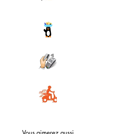
Orange money
Wave
Carte Bancaire
Livraison rapide
Vous aimerez aussi