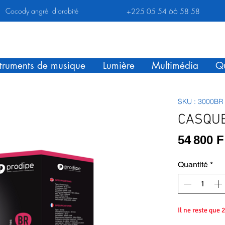
Cocody angré djorobité
+225 05 54 66 58 58
struments de musique
Lumière
Multimédia
Qu
SKU : 3000BR
CASQUE
54 800 
Quantité
*
Il ne reste que 