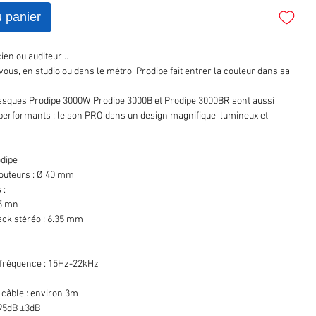
u panier
en ou auditeur...
ous, en studio ou dans le métro, Prodipe fait entrer la couleur dans sa
sques Prodipe 3000W, Prodipe 3000B et Prodipe 3000BR sont aussi
performants : le son PRO dans un design magnifique, lumineux et
odipe
outeurs : Ø 40 mm
 :
,5 mn
ack stéréo : 6.35 mm
fréquence : 15Hz-22kHz
 câble : environ 3m
: 95dB ±3dB