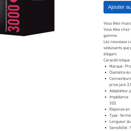
Ajouter a
Vous êtes musici
Vous êtes chez v
gamme.
Les nouveaux ca
séduisants que 
élégant.
Caractéristique
Marque : Pr
Diamètre éc
Connecteurs
prise jack 3
Adaptateur j
Impédance
32Ω
Réponse en 
Type : fermé
Longueur du
Sensibilité 