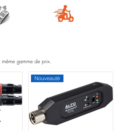
e
Livraison
aire
rapide
 la même gamme de prix.
Nouveauté