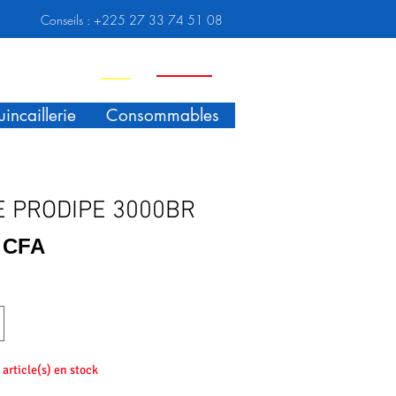
Conseils :
+225 27 33 74 51 08
Nouveauté
Promo
incaillerie
Consommables
 PRODIPE 3000BR
Prix
F CFA
2 article(s) en stock