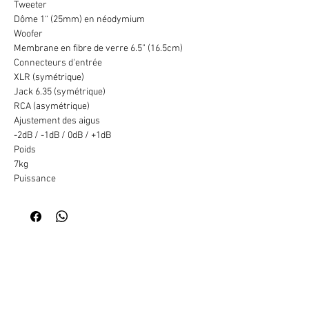
Tweeter
Dôme 1“ (25mm) en néodymium
Woofer
Membrane en fibre de verre 6.5” (16.5cm)
Connecteurs d'entrée
XLR (symétrique)
Jack 6.35 (symétrique)
RCA (asymétrique)
Ajustement des aigus
-2dB / -1dB / 0dB / +1dB
Poids
7kg
Puissance
Totale : 100W RMS
Aigu : 30W RMS (50W crêtes)
Grave : 70W RMS (130W crêtes)
Filtre subsonic
47Hz
Impédance des entrées/sorties
10kΩ
Dimensions (H x L x P)