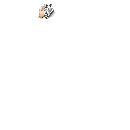
Carte Bancaire
Livraison rapide
Vous aimerez aussi
Nous vous proposons ici des produits
qui ont des caractéristiques proches
dans la même gamme de prix.
Nouveauté