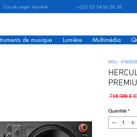
Cocody angré djorobité
+225 05 54 66 58 58
struments de musique
Lumière
Multimédia
Qu
SKU : 478093
HERCUL
PREMI
 718 500 F 
Quantité
*