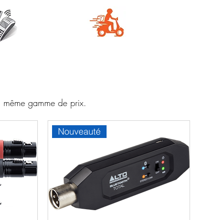
e
Livraison
aire
rapide
 la même gamme de prix.
Nouveauté