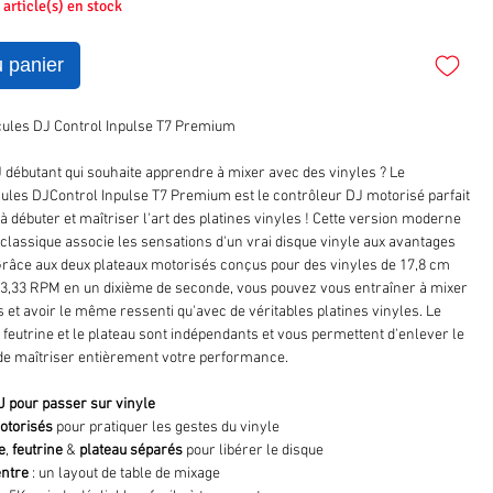
1 article(s) en stock
u panier
cules DJ Control Inpulse T7 Premium
 débutant qui souhaite apprendre à mixer avec des vinyles ? Le
ules DJControl Inpulse T7 Premium est le contrôleur DJ motorisé parfait
à débuter et maîtriser l'art des platines vinyles ! Cette version moderne
 classique associe les sensations d'un vrai disque vinyle aux avantages
râce aux deux plateaux motorisés conçus pour des vinyles de 17,8 cm
33,33 RPM en un dixième de seconde, vous pouvez vous entraîner à mixer
 et avoir le même ressenti qu'avec de véritables platines vinyles. Le
a feutrine et le plateau sont indépendants et vous permettent d'enlever le
, de maîtriser entièrement votre performance.
J pour passer sur vinyle
motorisés
pour pratiquer les gestes du vinyle
e
,
feutrine
&
plateau séparés
pour libérer le disque
entre
: un layout de table de mixage