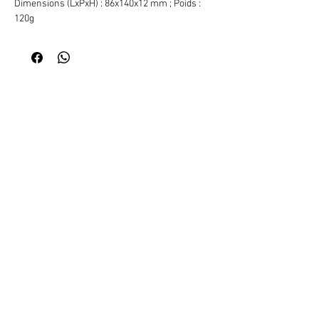
Dimensions (LxPxH) : 86x140x12 mm ; Poids :
120g