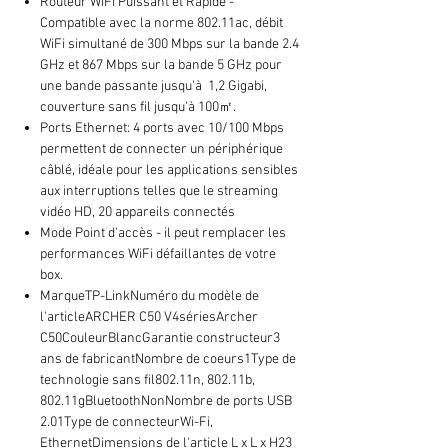
Routeur WiFi Puissant et Rapide -
Compatible avec la norme 802.11ac, débit
WiFi simultané de 300 Mbps sur la bande 2.4
GHz et 867 Mbps sur la bande 5 GHz pour
une bande passante jusqu'à 1,2 Gigabi,
couverture sans fil jusqu'à 100㎡.
Ports Ethernet: 4 ports avec 10/100 Mbps
permettent de connecter un périphérique
câblé, idéale pour les applications sensibles
aux interruptions telles que le streaming
vidéo HD, 20 appareils connectés
Mode Point d'accès - il peut remplacer les
performances WiFi défaillantes de votre
box.
MarqueTP-LinkNuméro du modèle de
l'articleARCHER C50 V4sériesArcher
C50CouleurBlancGarantie constructeur3
ans de fabricantNombre de coeurs1Type de
technologie sans fil802.11n, 802.11b,
802.11gBluetoothNonNombre de ports USB
2.01Type de connecteurWi-Fi,
EthernetDimensions de l'article L x L x H23