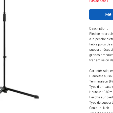
Pas de Stock
Me n
Description :
Pied de microph
à la perche d'ê
faible poids de 
support nécessi
grands embouts d
transmission d
Caractéristiques
Diamètre au sol
Terminaison (Fil
Type d'embase d
Hauteur : 0.89m
Perche sur pied
Type de support 
Couleur : Noir