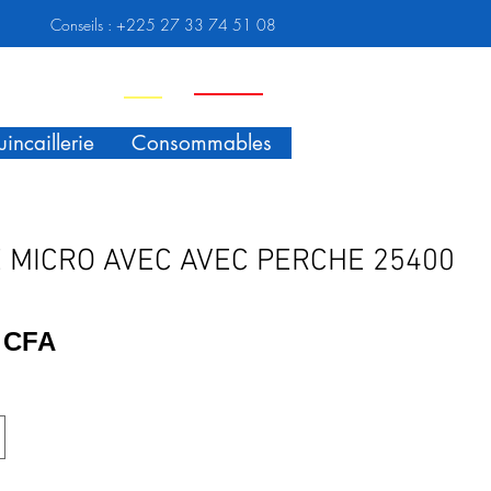
Conseils :
+225 27 33 74 51 08
Nouveauté
Promo
incaillerie
Consommables
E MICRO AVEC AVEC PERCHE 25400
Prix
F CFA