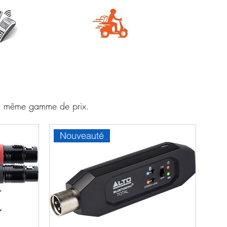
e
Livraison
aire
rapide
 la même gamme de prix.
Nouveauté