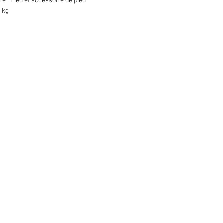
e : Pied et accessoire de pied
8 kg