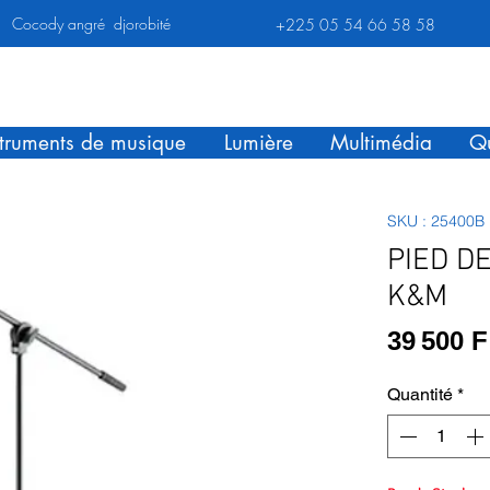
Cocody angré djorobité
+225 05 54 66 58 58
struments de musique
Lumière
Multimédia
Qu
SKU : 25400B
PIED D
K&M
39 500 
Quantité
*