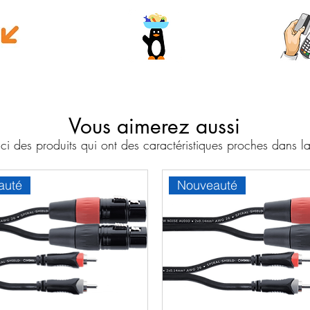
e money
Wave
Cart
Banc
Vous aimerez aussi
i des produits qui ont des caractéristiques proches dans
auté
Nouveauté