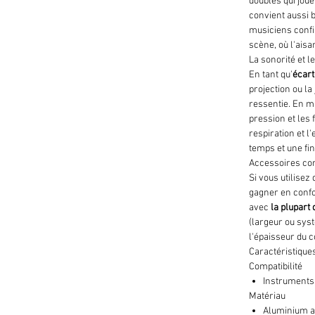
doubles qui joue
convient aussi b
musiciens confi
scène, où l'aisan
La sonorité et l
En tant qu'
écart
projection ou la
ressentie. En ma
pression et les 
respiration et 
temps et une fin
Accessoires c
Si vous utilisez
gagner en confo
avec
la plupart
(largeur ou syst
l'épaisseur du c
Caractéristique
Compatibilité
Instruments 
Matériau
Aluminium a