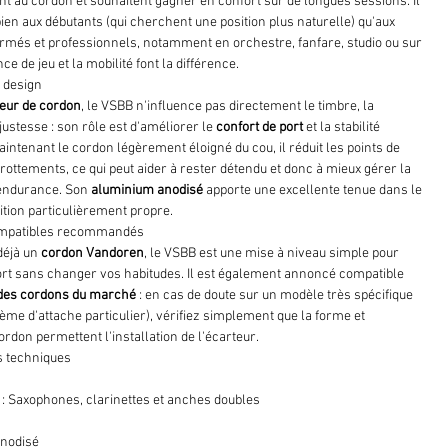
nt au cordon et souhaitent gagner en confort sur de longues sessions. Il
ien aux débutants (qui cherchent une position plus naturelle) qu'aux
rmés et professionnels, notamment en orchestre, fanfare, studio ou sur
ce de jeu et la mobilité font la différence.
e design
eur de cordon
, le VSBB n'influence pas directement le timbre, la
 justesse : son rôle est d'améliorer le
confort de port
et la stabilité
intenant le cordon légèrement éloigné du cou, il réduit les points de
frottements, ce qui peut aider à rester détendu et donc à mieux gérer la
l'endurance. Son
aluminium anodisé
apporte une excellente tenue dans le
ition particulièrement propre.
ompatibles recommandés
 déjà un
cordon Vandoren
, le VSBB est une mise à niveau simple pour
rt sans changer vos habitudes. Il est également annoncé compatible
 des cordons du marché
: en cas de doute sur un modèle très spécifique
ème d'attache particulier), vérifiez simplement que la forme et
ordon permettent l'installation de l'écarteur.
s techniques
: Saxophones, clarinettes et anches doubles
nodisé