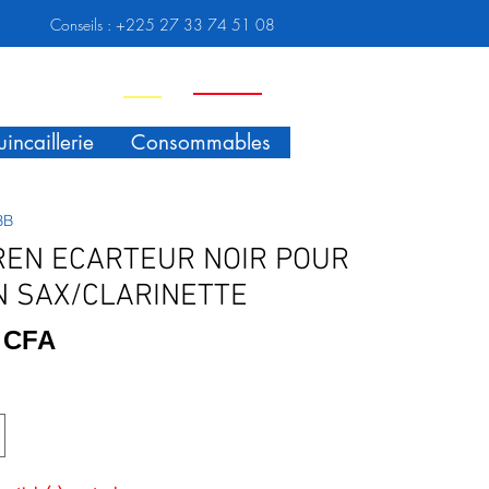
Conseils :
+225 27 33 74 51 08
Nouveauté
Promo
incaillerie
Consommables
BB
EN ECARTEUR NOIR POUR
 SAX/CLARINETTE
Prix
F CFA