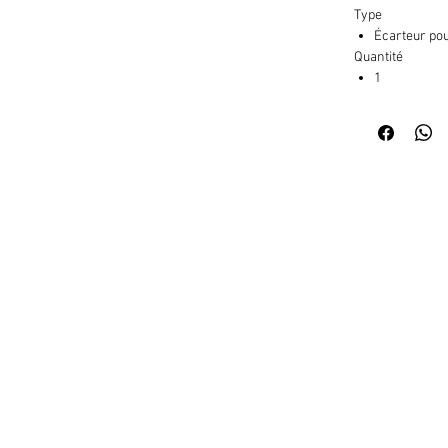
Type
Écarteur po
Quantité
1