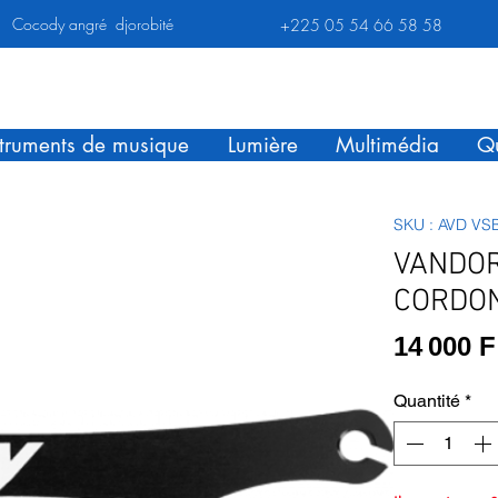
Cocody angré djorobité
+225 05 54 66 58 58
struments de musique
Lumière
Multimédia
Qu
SKU : AVD VS
VANDOR
CORDON
14 000 
Quantité
*