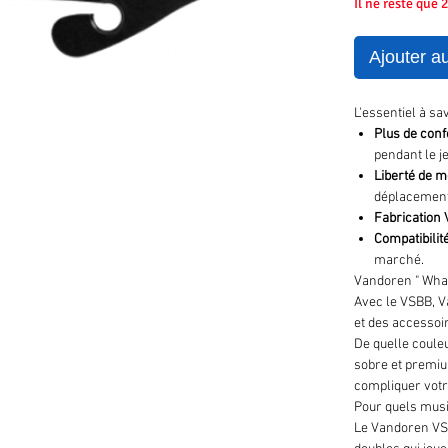
Il ne reste que 
Ajouter a
L'essentiel à s
Plus de conf
pendant le j
Liberté de 
déplacements
Fabrication
Compatibilit
marché.
Vandoren " What 
Avec le VSBB, Va
et des accessoir
De quelle couleu
sobre et premium
compliquer votre
Pour quels musi
Le Vandoren VSB