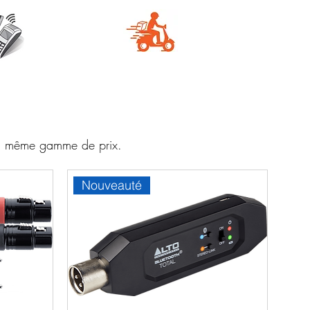
e
Livraison
aire
rapide
 la même gamme de prix.
Nouveauté