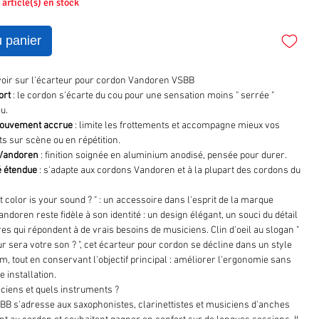
2 article(s) en stock
u panier
avoir sur l'écarteur pour cordon Vandoren VSBB
ort
: le cordon s'écarte du cou pour une sensation moins " serrée "
eu.
mouvement accrue
: limite les frottements et accompagne mieux vos
 sur scène ou en répétition.
 Vandoren
: finition soignée en aluminium anodisé, pensée pour durer.
é étendue
: s'adapte aux cordons Vandoren et à la plupart des cordons du
color is your sound ? " : un accessoire dans l'esprit de la marque
ndoren reste fidèle à son identité : un design élégant, un souci du détail
es qui répondent à de vrais besoins de musiciens. Clin d'oeil au slogan "
r sera votre son ? ", cet écarteur pour cordon se décline dans un style
, tout en conservant l'objectif principal : améliorer l'ergonomie sans
 installation.
ciens et quels instruments ?
B s'adresse aux saxophonistes, clarinettistes et musiciens d'anches