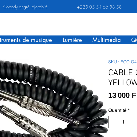
Cocody angré djorobité
+225 05 54 66 58 58
struments de musique
Lumière
Multimédia
Qu
SKU : ECO G4
CABLE 
YELLOW
13 000 
Quantité
*