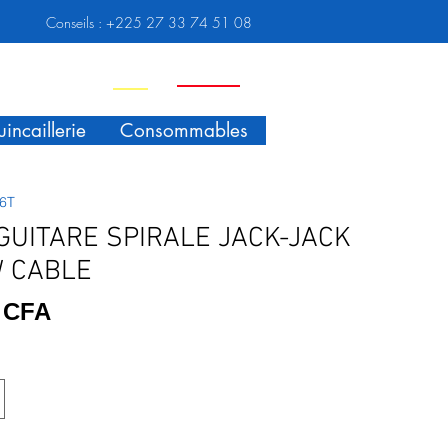
Conseils :
+225 27 33 74 51 08
Nouveauté
Promo
incaillerie
Consommables
6T
GUITARE SPIRALE JACK-JACK
 CABLE
Prix
F CFA