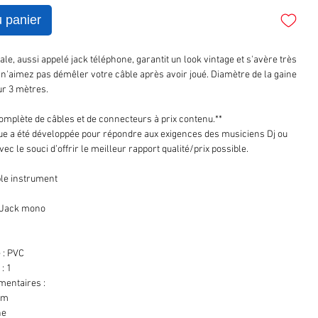
u panier
ale, aussi appelé jack téléphone, garantit un look vintage et s'avère très
s n'aimez pas démêler votre câble après avoir joué. Diamètre de la gaine
r 3 mètres.
plète de câbles et de connecteurs à prix contenu.**
ue a été développée pour répondre aux exigences des musiciens Dj ou
ec le souci d’offrir le meilleur rapport qualité/prix possible.
ble instrument
: Jack mono
m
 : PVC
: 1
mentaires :
mm
ne