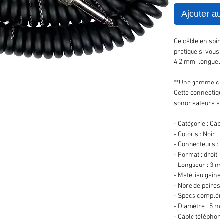
Ajouter a
Ce câble en spir
pratique si vou
4,2 mm, longueu
**Une gamme com
Cette connectiq
sonorisateurs av
- Catégorie : Câ
- Coloris : Noir
- Connecteurs 
- Format : droit
- Longueur : 3 
- Matériau gaine
- Nbre de paires 
- Specs complé
- Diamètre : 5 
- Câble télépho