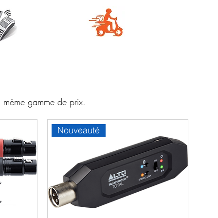
e
Livraison
aire
rapide
 la même gamme de prix.
Nouveauté